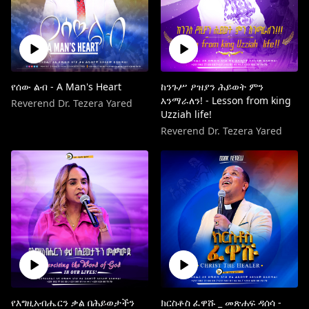
የሰው ልብ - A Man's Heart
ከንጉሥ ዖዝያን ሕይወት ምን
እንማራለን! - Lesson from king
Reverend Dr. Tezera Yared
Uzziah life!
Reverend Dr. Tezera Yared
የእግዚአብሔርን ቃል በሕይወታችን
ክርስቶስ ፈዋሹ _ መጽሐፍ ዳሰሳ -