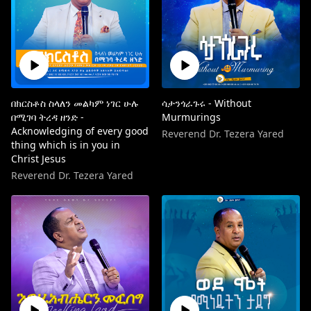
በክርስቶስ ስላለን መልካም ነገር ሁሉ
ሳታንጎራጉሩ - Without
በሚገባ ትረዳ ዘንድ -
Murmurings
Acknowledging of every good
Reverend Dr. Tezera Yared
thing which is in you in
Christ Jesus
Reverend Dr. Tezera Yared