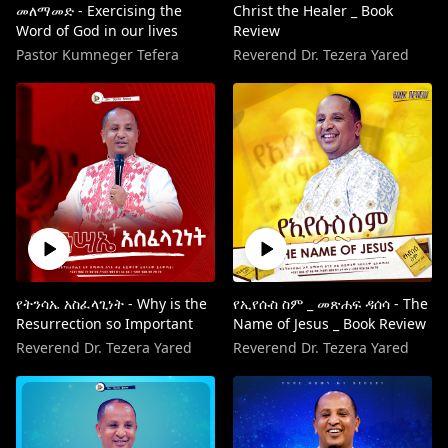
መለማመድ - Exercising the
Christ the Healer _ Book
Word of God in our lives
Review
Pastor Kumneger Tefera
Reverend Dr. Tezera Yared
የትንሳኤ አስፈላጊነት - Why is the
የኢየሱስ ስም _ መጽሐፍ ዳሰሳ - The
Resurrection so Important
Name of Jesus _ Book Review
Reverend Dr. Tezera Yared
Reverend Dr. Tezera Yared