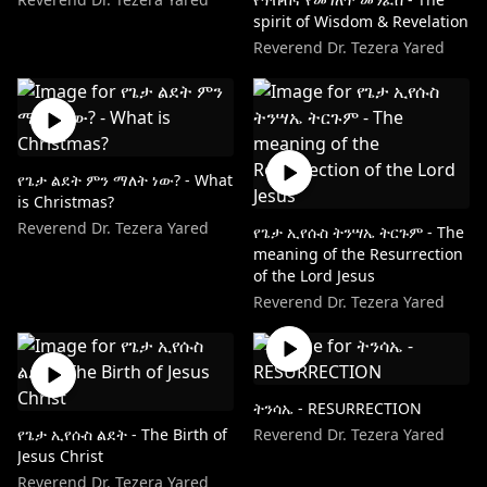
spirit of Wisdom & Revelation
Reverend Dr. Tezera Yared
የጌታ ልደት ምን ማለት ነው? - What
is Christmas?
Reverend Dr. Tezera Yared
የጌታ ኢየሱስ ትንሣኤ ትርጉም - The
meaning of the Resurrection
of the Lord Jesus
Reverend Dr. Tezera Yared
ትንሳኤ - RESURRECTION
የጌታ ኢየሱስ ልደት - The Birth of
Reverend Dr. Tezera Yared
Jesus Christ
Reverend Dr. Tezera Yared