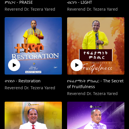
ምስጋና - PRAISE
ብርሃን - LIGHT
Reverend Dr. Tezera Yared
Reverend Dr. Tezera Yared
ተሃድሶ - Restoration
የፍሬያማነት ምስጢር - The Secret
of Fruitfulness
Reverend Dr. Tezera Yared
Reverend Dr. Tezera Yared