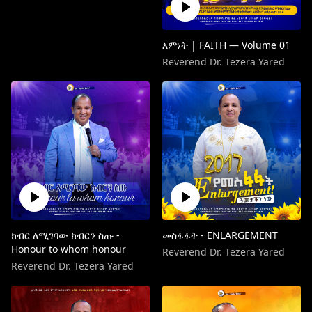
እምነት | FAITH — Volume 01
Reverend Dr. Tezera Yared
ክብር ለሚገባው ክብርን ስጡ -
መስፋፋት - ENLARGEMENT
Honour to whom honour
Reverend Dr. Tezera Yared
Reverend Dr. Tezera Yared